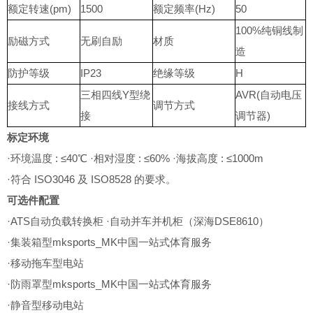
额定转速(pm)
1500
额定频率(Hz)
50
100%纯铜线制
励磁方式
无刷自励
材质
造
防护等级
IP23
绝缘等级
H
三相四线Y型绕
AVR(自动电压
接线方式
调节方式
接
调节器)
标定环境
·环境温度 : ≤40℃ ·相对湿度 : ≤60% ·海拔高度 : ≤1000m
·符合 ISO3046 及 ISO8528 的要求。
可选件配置
·ATS自动负载转换柜 ·自动并车并机柜（深海DSE8610）
·集装箱型mksports_MK中国一站式体育服务
·移动拖车型电站
·防雨罩型mksports_MK中国一站式体育服务
·静音型移动电站