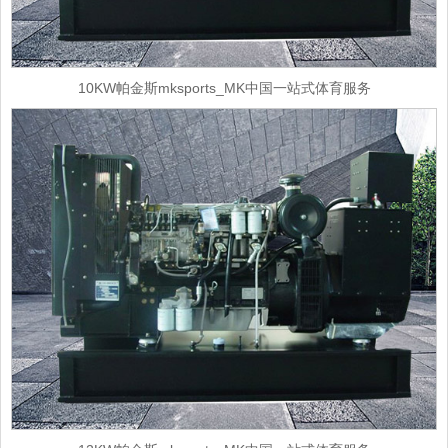
10KW帕金斯mksports_MK中国一站式体育服务