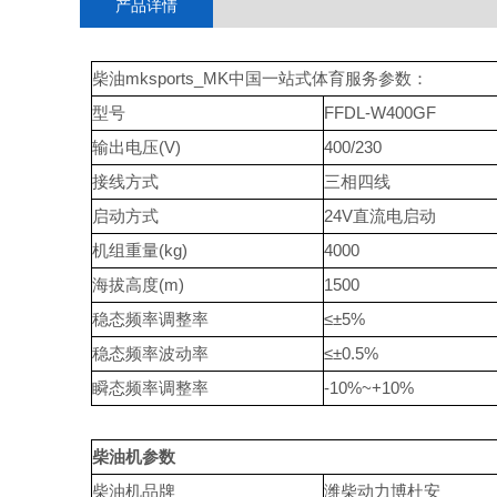
产品详情
柴油mksports_MK中国一站式体育服务参数：
型号
FFDL-W400GF
输出电压(V)
400/230
接线方式
三相四线
启动方式
24V直流电启动
机组重量(kg)
4000
海拔高度(m)
1500
稳态频率调整率
≤±5%
稳态频率波动率
≤±0.5%
瞬态频率调整率
-10%~+10%
柴油机参数
柴油机品牌
潍柴动力博杜安