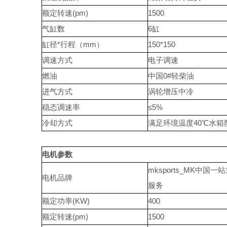
额定转速(pm)
1500
气缸数
6缸
缸径*行程（mm）
150*150
调速方式
电子调速
燃油
中国0#轻柴油
进气方式
涡轮增压中冷
稳态调速率
≤5%
冷却方式
满足环境温度40℃水
电机参数
mksports_MK中国一
电机品牌
服务
额定功率(KW)
400
额定转速(pm)
1500