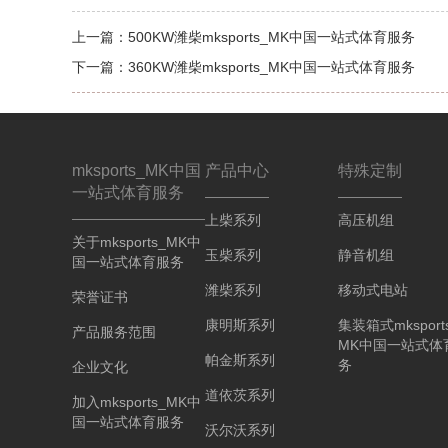
上一篇：
500KW潍柴mksports_MK中国一站式体育服务
下一篇：
360KW潍柴mksports_MK中国一站式体育服务
mksports_MK中国
产品中心
特殊定制
一站式体育服务
上柴系列
高压机组
关于mksports_MK中
玉柴系列
静音机组
国一站式体育服务
潍柴系列
移动式电站
荣誉证书
康明斯系列
集装箱式mksport
产品服务范围
MK中国一站式体
帕金斯系列
务
企业文化
道依茨系列
加入mksports_MK中
国一站式体育服务
沃尔沃系列