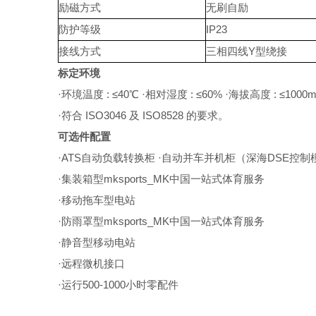
励磁方式
无刷自励
防护等级
IP23
接线方式
三相四线Y型绕接
标定环境
·环境温度 : ≤40℃ ·相对湿度 : ≤60% ·海拔高度 : ≤1000
·符合 ISO3046 及 ISO8528 的要求。
可选件配置
·ATS自动负载转换柜 ·自动并车并机柜（深海DSE控制
·集装箱型mksports_MK中国一站式体育服务
·移动拖车型电站
·防雨罩型mksports_MK中国一站式体育服务
·静音型移动电站
·远程微机接口
·运行500-1000小时零配件