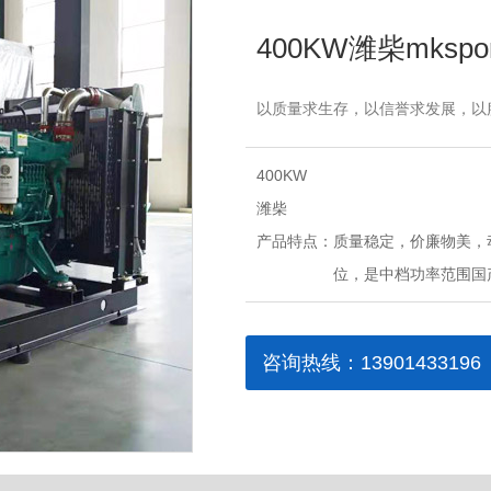
400KW潍柴mks
以质量求生存，以信誉求发展，以
400KW
潍柴
质量稳定，价廉物美，
位，是中档功率范围国
咨询热线：13901433196